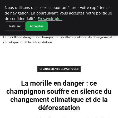
Climatedebtagents
Nous utilisons des cookies pour améliorer votre expérience
de navigation. En poursuivant, vous acceptez notre politique
de confidentialité.
En savoir plus
Refuser
Accepter
Accueil
Changements climatiques
La morille en danger : ce champignon souffre en silence du changement
climatique et de la déforestation
CHANGEMENTS CLIMATIQUES
La morille en danger : ce
champignon souffre en silence du
changement climatique et de la
déforestation