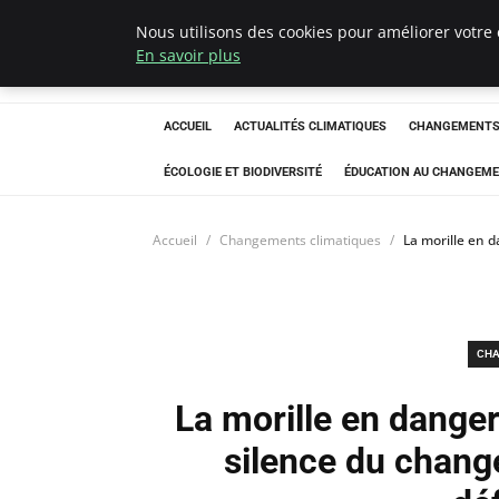
Nous utilisons des cookies pour améliorer votre 
Climatedebtagen
En savoir plus
ACCUEIL
ACTUALITÉS CLIMATIQUES
CHANGEMENTS 
ÉCOLOGIE ET BIODIVERSITÉ
ÉDUCATION AU CHANGEME
Accueil
Changements climatiques
La morille en 
CHA
La morille en dange
silence du chang