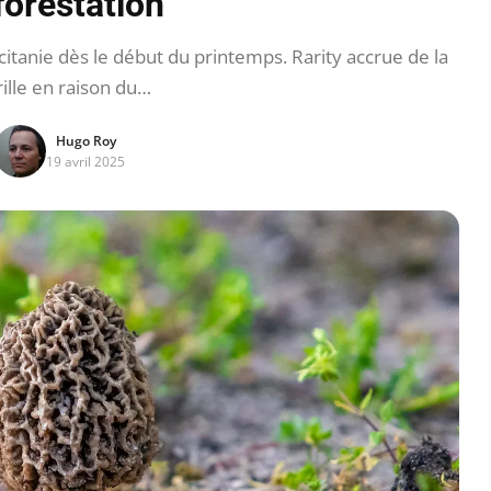
forestation
itanie dès le début du printemps. Rarity accrue de la
ille en raison du…
Hugo Roy
19 avril 2025