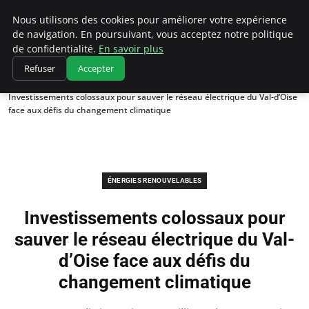
Climatedebtagents
Nous utilisons des cookies pour améliorer votre expérience
de navigation. En poursuivant, vous acceptez notre politique
de confidentialité.
En savoir plus
Refuser
Accepter
Accueil
Énergies Renouvelables
Investissements colossaux pour sauver le réseau électrique du Val-d’Oise
face aux défis du changement climatique
ÉNERGIES RENOUVELABLES
Investissements colossaux pour
sauver le réseau électrique du Val-
d’Oise face aux défis du
changement climatique