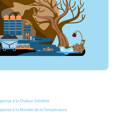
éponse à la Chaleur Extrême
éponse à la Montée de la Température