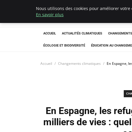
Nous utilisons des cookies pour améliorer votre 
Climatedebtagen
En savoir plus
ACCUEIL
ACTUALITÉS CLIMATIQUES
CHANGEMENTS 
ÉCOLOGIE ET BIODIVERSITÉ
ÉDUCATION AU CHANGEME
Accueil
Changements climatiques
En Espagne, les
CHA
En Espagne, les ref
milliers de vies : que