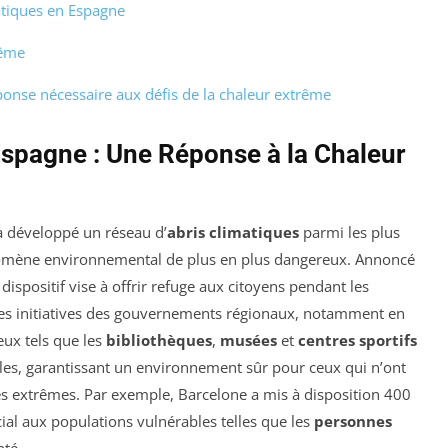
atiques en Espagne
rême
ponse nécessaire aux défis de la chaleur extrême
Espagne : Une Réponse à la Chaleur
a développé un réseau d’
abris climatiques
parmi les plus
nomène environnemental de plus en plus dangereux. Annoncé
e dispositif vise à offrir refuge aux citoyens pendant les
 les initiatives des gouvernements régionaux, notamment en
eux tels que les
bibliothèques
,
musées
et
centres sportifs
bles, garantissant un environnement sûr pour ceux qui n’ont
s extrêmes. Par exemple, Barcelone a mis à disposition 400
cial aux populations vulnérables telles que les
personnes
nté.