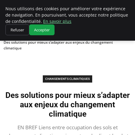
Climatedebtagents
Nous utilisons des cookies pour améliorer votre expérience
de navigation. En poursuivant, vous acceptez notre politique
de confidentialité.
En savoir plus
Refuser
Accepter
Accueil
Changements climatiques
Des solutions pour mieux s’adapter aux enjeux du changement
climatique
CHANGEMENTS CLIMATIQUES
Des solutions pour mieux s’adapter
aux enjeux du changement
climatique
EN BREF Liens entre occupation des sols et