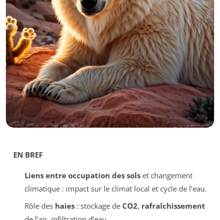
EN BREF
Liens entre occupation des sols
et changement
climatique : impact sur le climat local et cycle de l’eau.
Rôle des
haies
: stockage de
CO2
,
rafraîchissement
de l’air, infiltration d’eau.