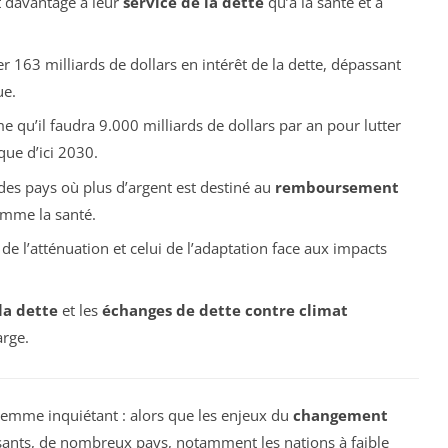
t davantage à leur
service de la dette
qu’à la santé et à
r 163 milliards de dollars en intérêt de la dette, dépassant
ue.
me qu’il faudra 9.000 milliards de dollars par an pour lutter
que d’ici 2030.
des pays où plus d’argent est destiné au
remboursement
omme la santé.
de l’atténuation et celui de l’adaptation face aux impacts
la dette
et les
échanges de dette contre climat
arge.
lemme inquiétant : alors que les enjeux du
changement
sants, de nombreux pays, notamment les nations à faible