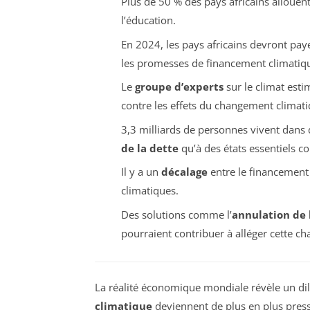
Plus de 50 % des pays africains allouen
l’éducation.
En 2024, les pays africains devront paye
les promesses de financement climatiq
Le
groupe d’experts
sur le climat esti
contre les effets du changement climati
3,3 milliards de personnes vivent dans 
de la dette
qu’à des états essentiels c
Il y a un
décalage
entre le financement 
climatiques.
Des solutions comme l’
annulation de 
pourraient contribuer à alléger cette ch
La réalité économique mondiale révèle un di
climatique
deviennent de plus en plus pres