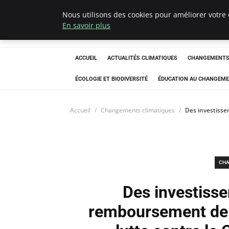
Nous utilisons des cookies pour améliorer votre 
Climatedebtagen
En savoir plus
ACCUEIL
ACTUALITÉS CLIMATIQUES
CHANGEMENTS 
ÉCOLOGIE ET BIODIVERSITÉ
ÉDUCATION AU CHANGEME
Accueil
Changements climatiques
Des investisse
CHA
Des investiss
remboursement de l