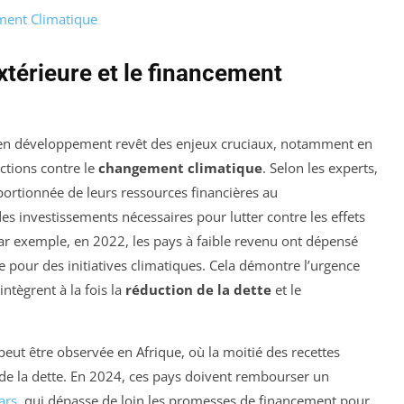
ment Climatique
extérieure et le financement
en développement revêt des enjeux cruciaux, notamment en
actions contre le
changement climatique
. Selon les experts,
ortionnée de leurs ressources financières au
s investissements nécessaires pour lutter contre les effets
ar exemple, en 2022, les pays à faible revenu ont dépensé
ue pour des initiatives climatiques. Cela démontre l’urgence
ntègrent à la fois la
réduction de la dette
et le
eut être observée en Afrique, où la moitié des recettes
 de la dette. En 2024, ces pays doivent rembourser un
ars
, qui dépasse de loin les promesses de financement pour