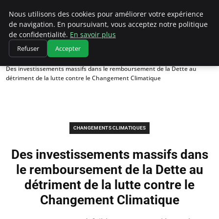
Climatedebtagents
Nous utilisons des cookies pour améliorer votre expérience
de navigation. En poursuivant, vous acceptez notre politique
de confidentialité.
En savoir plus
Refuser
Accepter
Accueil
Changements climatiques
Des investissements massifs dans le remboursement de la Dette au
détriment de la lutte contre le Changement Climatique
CHANGEMENTS CLIMATIQUES
Des investissements massifs dans
le remboursement de la Dette au
détriment de la lutte contre le
Changement Climatique