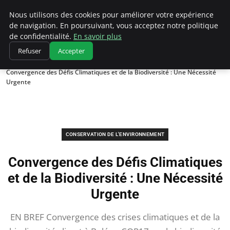
Climatedebtagents
Nous utilisons des cookies pour améliorer votre expérience
de navigation. En poursuivant, vous acceptez notre politique
de confidentialité.
En savoir plus
Refuser
Accepter
Accueil
Conservation de l'environnement
Convergence des Défis Climatiques et de la Biodiversité : Une Nécessité
Urgente
CONSERVATION DE L'ENVIRONNEMENT
Convergence des Défis Climatiques
et de la Biodiversité : Une Nécessité
Urgente
EN BREF Convergence des crises climatiques et de la