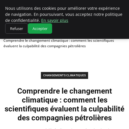
Climatedebtagents
Nous utilisons des cookies pour améliorer votre expérience
de navigation. En poursuivant, vous acceptez notre politique
de confidentialité.
En savoir plus
Refuser
Accepter
Accueil
Changements climatiques
Comprendre le changement climatique : comment les scientifiques
évaluent la culpabilité des compagnies pétrolières
CHANGEMENTS CLIMATIQUES
Comprendre le changement
climatique : comment les
scientifiques évaluent la culpabilité
des compagnies pétrolières