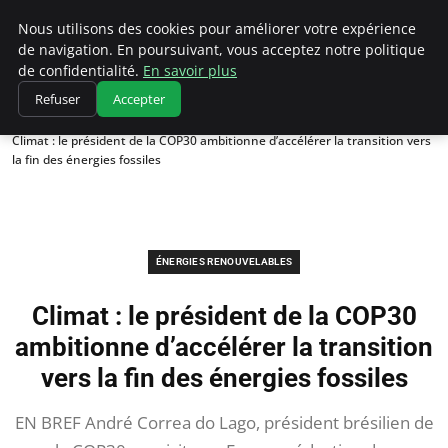
Climatedebtagents
Nous utilisons des cookies pour améliorer votre expérience
de navigation. En poursuivant, vous acceptez notre politique
de confidentialité.
En savoir plus
Refuser
Accepter
Accueil
Énergies Renouvelables
Climat : le président de la COP30 ambitionne d’accélérer la transition vers
la fin des énergies fossiles
ÉNERGIES RENOUVELABLES
Climat : le président de la COP30
ambitionne d’accélérer la transition
vers la fin des énergies fossiles
EN BREF André Correa do Lago, président brésilien de