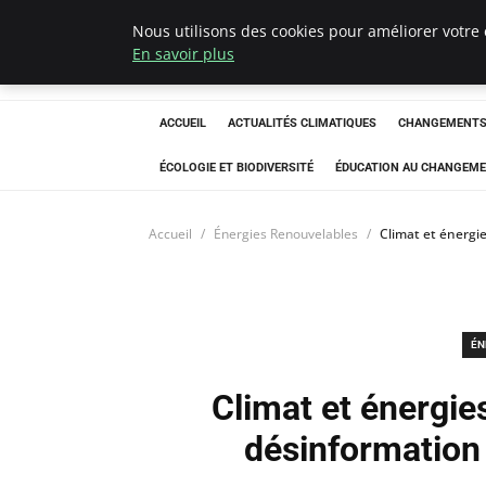
Nous utilisons des cookies pour améliorer votre 
Climatedebtagen
En savoir plus
ACCUEIL
ACTUALITÉS CLIMATIQUES
CHANGEMENTS 
ÉCOLOGIE ET BIODIVERSITÉ
ÉDUCATION AU CHANGEME
Accueil
Énergies Renouvelables
Climat et énergi
ÉN
Climat et énergie
désinformation 