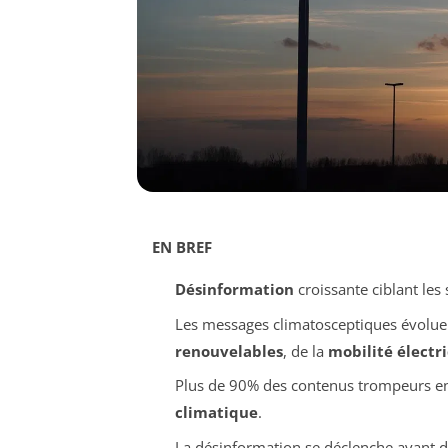
EN BREF
Désinformation
croissante ciblant les 
Les messages climatosceptiques évoluent 
renouvelables
, de la
mobilité électr
Plus de 90% des contenus trompeurs e
climatique
.
La désinformation se déclenche avant d