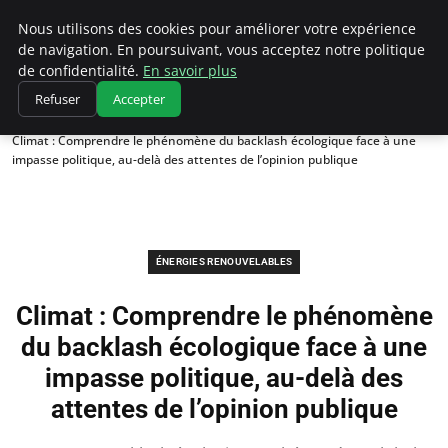
Climatedebtagents
Nous utilisons des cookies pour améliorer votre expérience
de navigation. En poursuivant, vous acceptez notre politique
de confidentialité.
En savoir plus
Refuser
Accepter
Accueil
Énergies Renouvelables
Climat : Comprendre le phénomène du backlash écologique face à une
impasse politique, au-delà des attentes de l’opinion publique
ÉNERGIES RENOUVELABLES
Climat : Comprendre le phénomène
du backlash écologique face à une
impasse politique, au-delà des
attentes de l’opinion publique