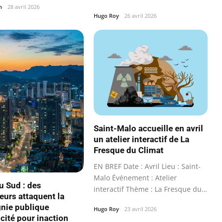
climatique…
n
28 avril 2026
Hugo Roy
26 avril 2026
Saint-Malo accueille en avril
un atelier interactif de La
Fresque du Climat
EN BREF Date : Avril Lieu : Saint-
Malo Événement : Atelier
u Sud : des
interactif Thème : La Fresque du
teurs attaquent la
Climat…
nie publique
Hugo Roy
23 avril 2026
icité pour inaction