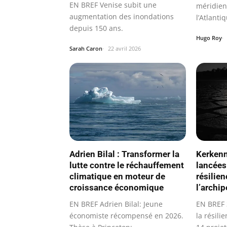
EN BREF Venise subit une
méridien
augmentation des inondations
l’Atlanti
depuis 150 ans.
océanique
Hugo Roy
Sarah Caron
22 avril 2026
Adrien Bilal : Transformer la
Kerkenna
lutte contre le réchauffement
lancées
climatique en moteur de
résilie
croissance économique
l’archi
EN BREF Adrien Bilal: Jeune
EN BREF 3
économiste récompensé en 2026.
la résil