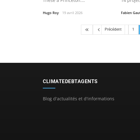
Thèse à Princeton:
14 projet
Approfondissement des…
Hugo Roy
19 avril 2026
Fabien Gau
Précédent
1
CLIMATEDEBTAGENTS
Blog d'actualités et d'informations