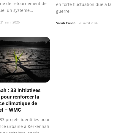
ne de retournement de
en forte fluctuation due à la
que, un système
guerre.
 vital.
21 avril 2026
Sarah Caron
20 avril 2026
h : 33 initiatives
 pour renforcer la
nce climatique de
pel – WMC
3 projets identifiés pour
ience urbaine à Kerkennah