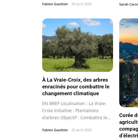
Fabien Gauthier
29 avril 2026
Sarah Caro
À La Vraie-Croix, des arbres
enracinés pour combattre le
changement climatique
EN BREF Localisation : La Vraie-
Croix Initiative : Plantations
Corée d
d’arbres Objectif : Combattre le…
agricul
compag
Fabien Gauthier
25 avril 2026
d’électr