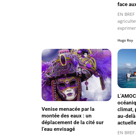
face au
EN BREF 
agricult
exprimen
concern
Hugo Roy
L’AMOC,
océaniq
Venise menacée par la
climat, 
montée des eaux : un
au-delà
déplacement de la cité sur
actuell
l’eau envisagé
EN BREF 