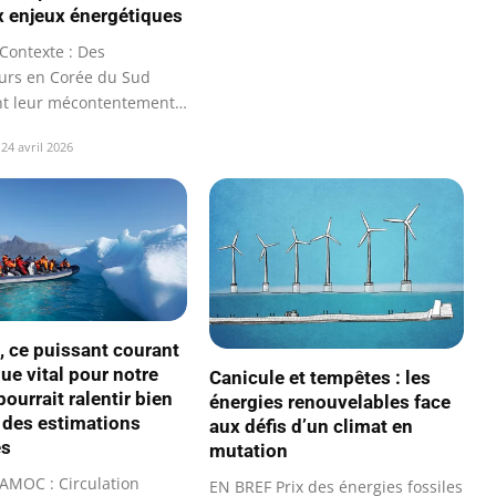
x enjeux énergétiques
Contexte : Des
eurs en Corée du Sud
t leur mécontentement
ant…
24 avril 2026
 ce puissant courant
ue vital pour notre
Canicule et tempêtes : les
pourrait ralentir bien
énergies renouvelables face
 des estimations
aux défis d’un climat en
es
mutation
AMOC : Circulation
EN BREF Prix des énergies fossiles