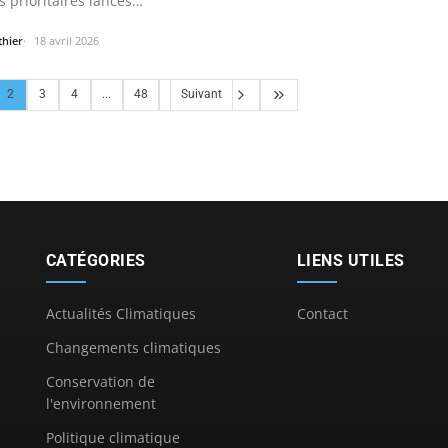
s prioritaires lancés…
thier
18 avril 2026
2
3
4
...
48
Suivant
CATÉGORIES
LIENS UTILES
Actualités Climatiques
Contact
Changements climatiques
Conservation de
l'environnement
Politique climatique