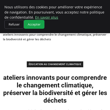
Climatedebtagents
Nous utilisons des cookies pour améliorer votre expérience
de navigation. En poursuivant, vous acceptez notre politique
de confidentialité.
En savoir plus
Refuser
Accepter
Accueil
Éducation au changement climatique
ateliers innovants pour comprendre le changement climatique, préserver
la biodiversité et gérer les déchets
ÉDUCATION AU CHANGEMENT CLIMATIQUE
ateliers innovants pour comprendre
le changement climatique,
préserver la biodiversité et gérer les
déchets