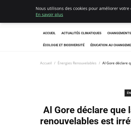
Nous utilisons des cookies pour améliorer votre 
Climatedebtagen
En savoir plus
ACCUEIL
ACTUALITÉS CLIMATIQUES
CHANGEMENTS 
ÉCOLOGIE ET BIODIVERSITÉ
ÉDUCATION AU CHANGEME
Accueil
Énergies Renouvelables
Al Gore déclare q
ÉN
Al Gore déclare que l
renouvelables est irr