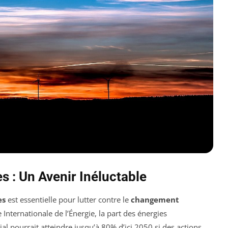
s : Un Avenir Inéluctable
es
est essentielle pour lutter contre le
changement
e Internationale de l’Énergie, la part des énergies
l pourrait atteindre jusqu’à 80% d’ici 2050 si des actions