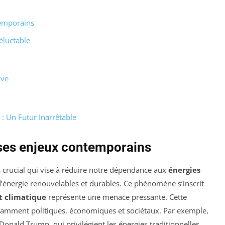
temporains
éluctable
ive
: Un Futur Inarrêtable
 ses enjeux contemporains
 crucial qui vise à réduire notre dépendance aux
énergies
d’énergie renouvelables et durables. Ce phénomène s’inscrit
 climatique
représente une menace pressante. Cette
 notamment politiques, économiques et sociétaux. Par exemple,
nald Trump, qui privilégient les énergies traditionnelles,