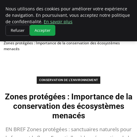
Climatedebtagents
Nous utilisons des cookies pour améliorer votre expérience
de navigation. En poursuivant, vous acceptez notre politique
de confidentialité.
En savoir plus
Refuser
Accepter
Accueil
Conservation de l'environnement
Zones protégées : Importance de la conservation des écosystèmes
menacés
CONSERVATION DE L'ENVIRONNEMENT
Zones protégées : Importance de la
conservation des écosystèmes
menacés
EN BREF Zones protégées : sanctuaires naturels pour