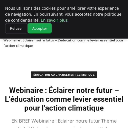
Climatedebtagents
Nous utilisons des cookies pour améliorer votre expérience
de navigation. En poursuivant, vous acceptez notre politique
de confidentialité.
En savoir plus
Refuser
Accepter
Accueil
Éducation au changement climatique
Webinaire : Éclairer notre futur – L’éducation comme levier essentiel pour
l’action climatique
ÉDUCATION AU CHANGEMENT CLIMATIQUE
Webinaire : Éclairer notre futur –
L’éducation comme levier essentiel
pour l’action climatique
EN BREF Webinaire : Eclairer notre futur Thème