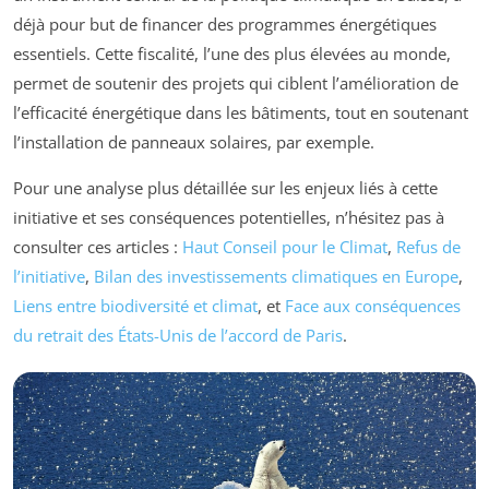
déjà pour but de financer des programmes énergétiques
essentiels. Cette fiscalité, l’une des plus élevées au monde,
permet de soutenir des projets qui ciblent l’amélioration de
l’efficacité énergétique dans les bâtiments, tout en soutenant
l’installation de panneaux solaires, par exemple.
Pour une analyse plus détaillée sur les enjeux liés à cette
initiative et ses conséquences potentielles, n’hésitez pas à
consulter ces articles :
Haut Conseil pour le Climat
,
Refus de
l’initiative
,
Bilan des investissements climatiques en Europe
,
Liens entre biodiversité et climat
, et
Face aux conséquences
du retrait des États-Unis de l’accord de Paris
.