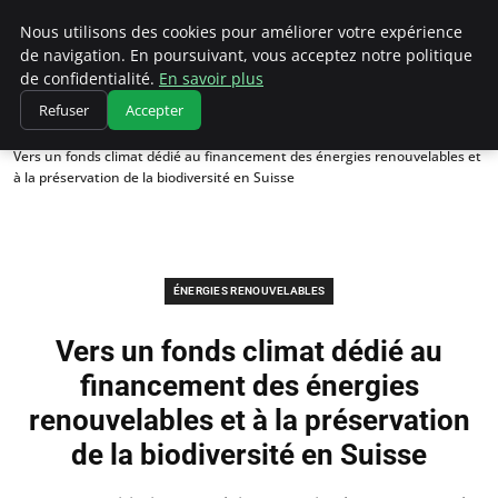
Climatedebtagents
Nous utilisons des cookies pour améliorer votre expérience
de navigation. En poursuivant, vous acceptez notre politique
de confidentialité.
En savoir plus
Refuser
Accepter
Accueil
Énergies Renouvelables
Vers un fonds climat dédié au financement des énergies renouvelables et
à la préservation de la biodiversité en Suisse
ÉNERGIES RENOUVELABLES
Vers un fonds climat dédié au
financement des énergies
renouvelables et à la préservation
de la biodiversité en Suisse