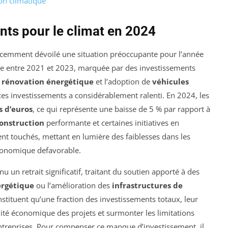
ion climatique
ts pour le climat en 2024
cemment dévoilé une situation préoccupante pour l’année
e entre 2021 et 2023, marquée par des investissements
a
rénovation énergétique
et l’adoption de
véhicules
 ces investissements a considérablement ralenti. En 2024, les
s d’euros
, ce qui représente une baisse de 5 % par rapport à
onstruction
performante et certaines initiatives en
nt touchés, mettant en lumière des faiblesses dans les
conomique defavorable.
 un retrait significatif, traitant du soutien apporté à des
ergétique
ou l’amélioration des
infrastructures de
stituent qu’une fraction des investissements totaux, leur
ilité économique des projets et surmonter les limitations
ntreprises. Pour compenser ce manque d’investissement, il