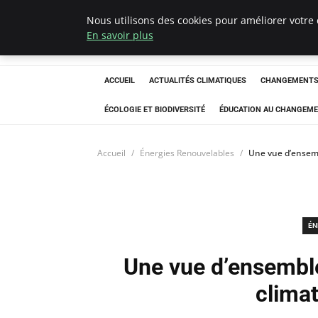
Nous utilisons des cookies pour améliorer votre 
Climatedebtagen
En savoir plus
ACCUEIL
ACTUALITÉS CLIMATIQUES
CHANGEMENTS 
ÉCOLOGIE ET BIODIVERSITÉ
ÉDUCATION AU CHANGEME
Accueil
Énergies Renouvelables
Une vue d’ensemb
ÉN
Une vue d’ensembl
climat