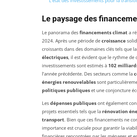
L’état des investissements pour la transit
Le paysage des financemen
Le panorama des
financements climat
a ré
2024. Après une période de
croissance
solid
croissants dans des domaines clés tels que l
électriques
, il est évident que le rythme de
investissements sont estimés à
102 milliard
l’année précédente. Des secteurs comme la
c
énergies renouvelables
sont particulièreme
politiques publiques
et une conjoncture é
Les
dépenses publiques
ont également connu
projets essentiels tels que la
rénovation én
transport
. Bien que ces financements ne con
importance est cruciale pour garantir la viab
financières rencontrées par les ménages et e