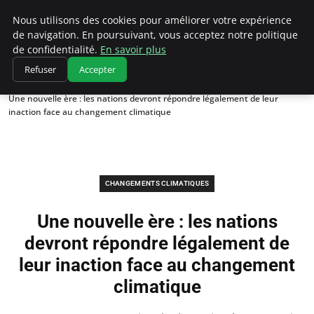
Climatedebtagents
Nous utilisons des cookies pour améliorer votre expérience
de navigation. En poursuivant, vous acceptez notre politique
de confidentialité.
En savoir plus
Refuser
Accepter
Accueil
Changements climatiques
Une nouvelle ère : les nations devront répondre légalement de leur
inaction face au changement climatique
CHANGEMENTS CLIMATIQUES
Une nouvelle ère : les nations
devront répondre légalement de
leur inaction face au changement
climatique