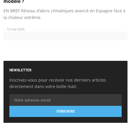
modèle ?
EN BREF Réseau d’abris climatiques avancé en Espagne face à
la chaleur extrême.
10 mai 2026
NEWSLETTER
Inscrivez-vous pour recevoir nos derniers articles
directement dans votre boîte mail.
S'INSCRIRE