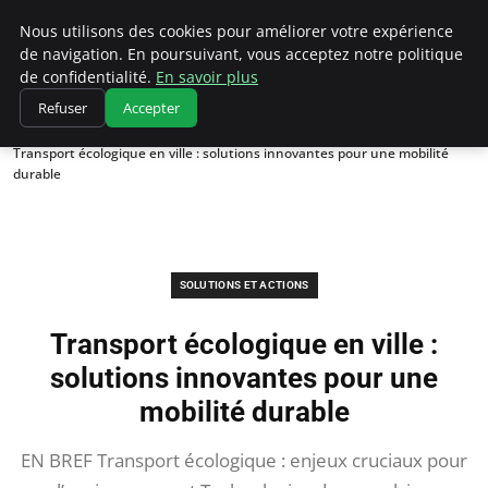
Climatedebtagents
Nous utilisons des cookies pour améliorer votre expérience
de navigation. En poursuivant, vous acceptez notre politique
de confidentialité.
En savoir plus
Refuser
Accepter
Accueil
Solutions et Actions
Transport écologique en ville : solutions innovantes pour une mobilité
durable
SOLUTIONS ET ACTIONS
Transport écologique en ville :
solutions innovantes pour une
mobilité durable
EN BREF Transport écologique : enjeux cruciaux pour