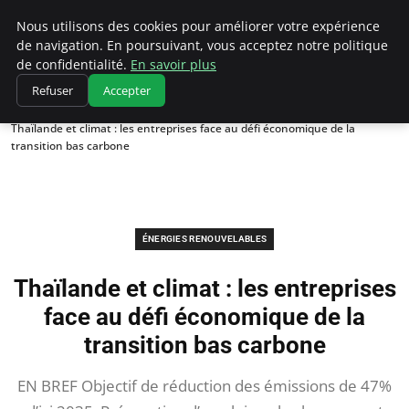
Climatedebtagents
Nous utilisons des cookies pour améliorer votre expérience
de navigation. En poursuivant, vous acceptez notre politique
de confidentialité.
En savoir plus
Refuser
Accepter
Accueil
Énergies Renouvelables
Thaïlande et climat : les entreprises face au défi économique de la
transition bas carbone
ÉNERGIES RENOUVELABLES
Thaïlande et climat : les entreprises
face au défi économique de la
transition bas carbone
EN BREF Objectif de réduction des émissions de 47%