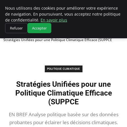
Climatedebtagents
Nous utilisons des cookies pour améliorer votre expérience
de navigation. En poursuivant, vous acceptez notre politique
de confidentialité.
En savoir plus
Refuser
Accepter
Accueil
Politique climatique
Stratégies Unifiées pour une Politique Climatique Efficace (SUPPCE
POLITIQUE CLIMATIQUE
Stratégies Unifiées pour une
Politique Climatique Efficace
(SUPPCE
EN BREF Analyse politique basée sur des données
probantes pour éclairer les décisions climatiques.