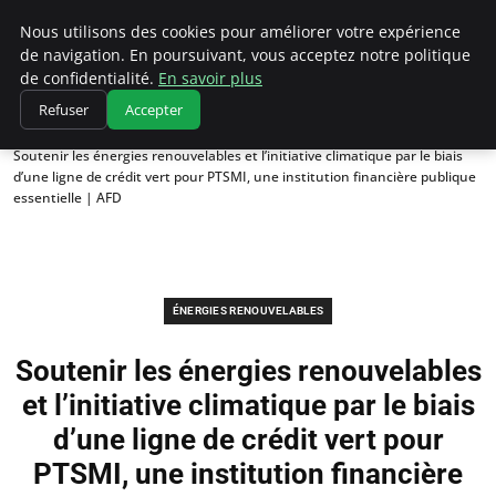
Climatedebtagents
Nous utilisons des cookies pour améliorer votre expérience
de navigation. En poursuivant, vous acceptez notre politique
de confidentialité.
En savoir plus
Refuser
Accepter
Accueil
Énergies Renouvelables
Soutenir les énergies renouvelables et l’initiative climatique par le biais
d’une ligne de crédit vert pour PTSMI, une institution financière publique
essentielle | AFD
ÉNERGIES RENOUVELABLES
Soutenir les énergies renouvelables
et l’initiative climatique par le biais
d’une ligne de crédit vert pour
PTSMI, une institution financière