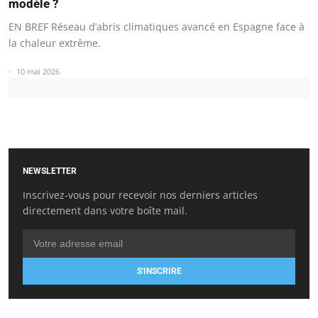
modèle ?
EN BREF Réseau d’abris climatiques avancé en Espagne face à
la chaleur extrême.
10 mai 2026
NEWSLETTER
Inscrivez-vous pour recevoir nos derniers articles
directement dans votre boîte mail.
S'INSCRIRE