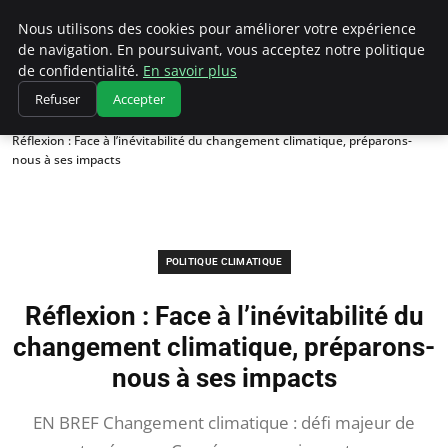
Climatedebtagents
Nous utilisons des cookies pour améliorer votre expérience
de navigation. En poursuivant, vous acceptez notre politique
de confidentialité.
En savoir plus
Refuser
Accepter
Accueil
Politique climatique
Réflexion : Face à l’inévitabilité du changement climatique, préparons-
nous à ses impacts
POLITIQUE CLIMATIQUE
Réflexion : Face à l’inévitabilité du
changement climatique, préparons-
nous à ses impacts
EN BREF Changement climatique : défi majeur de