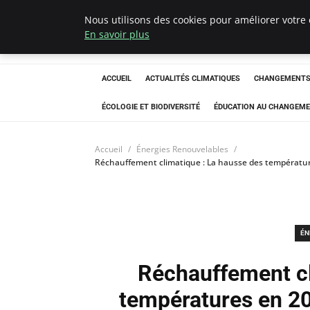
Nous utilisons des cookies pour améliorer votre 
Climatedebtagen
En savoir plus
ACCUEIL
ACTUALITÉS CLIMATIQUES
CHANGEMENTS 
ÉCOLOGIE ET BIODIVERSITÉ
ÉDUCATION AU CHANGEME
Accueil
Énergies Renouvelables
Réchauffement climatique : La hausse des température
ÉN
Réchauffement cl
températures en 20