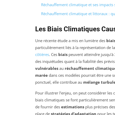
Réchauffement climatique et ses impacts su
Réchauffement climatique et littoraux : q
Les Biais Climatiques Cau
Une récente étude a mis en lumière des
biai
particulièrement liés à la représentation de 
côtières
. Ces
biais
peuvent atteindre jusqu’à
des inquiétudes quant à la fiabilité des prév
vulnérables
au
réchauffement climatiqu
marée
dans ces modèles pourrait être une s
ponctuel, elle contribue au
mélange turbul
Pour illustrer l’enjeu, on peut considérer les 
biais climatiques se font particulièrement se
de fournir des
estimations
plus précises de
place de
stratégies d’adaptation
pour les t