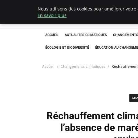
Nous utilisons des cookies pour améliorer votre 
Climatedebtagen
En savoir plus
ACCUEIL
ACTUALITÉS CLIMATIQUES
CHANGEMENTS 
ÉCOLOGIE ET BIODIVERSITÉ
ÉDUCATION AU CHANGEME
Accueil
Changements climatiques
Réchauffement 
CHA
Réchauffement clima
l’absence de maré