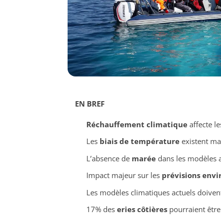
EN BREF
Réchauffement climatique
affecte l
Les
biais de température
existent mal
L’absence de
marée
dans les modèles ab
Impact majeur sur les
prévisions env
Les modèles climatiques actuels doivent 
17% des
eries côtières
pourraient être