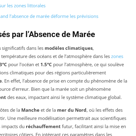
r les zones littorales
uand l’absence de marée déforme les prévisions
sés par l’Absence de Marée
s
significatifs dans les
modèles climatiques
,
la température des océans et de l’atmosphère dans les
zones
3°C
pour l’océan et
1.5°C
pour l’atmosphère, ce qui soulève
isions climatiques pour des régions particulièrement
e
. En effet, l’absence de prise en compte du phénomène de la
ource d’erreur. Bien que la marée soit un phénomène
ent
des eaux, impactant ainsi le système climatique global.
côtes de la
Manche
et de la
mer du Nord
, où les effets des
ntir. Une meilleure modélisation permettrait aux scientifiques
s impacts du
réchauffement
futur, facilitant ainsi la mise en
erritoires côtiers. En intégrant ces paramètres dans les