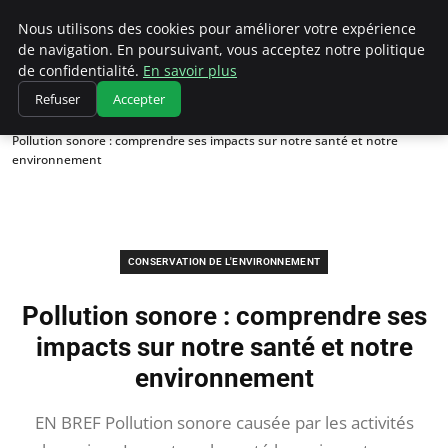
Climatedebtagents
Nous utilisons des cookies pour améliorer votre expérience
de navigation. En poursuivant, vous acceptez notre politique
de confidentialité.
En savoir plus
Refuser
Accepter
Accueil
Conservation de l'environnement
Pollution sonore : comprendre ses impacts sur notre santé et notre
environnement
CONSERVATION DE L'ENVIRONNEMENT
Pollution sonore : comprendre ses
impacts sur notre santé et notre
environnement
EN BREF Pollution sonore causée par les activités