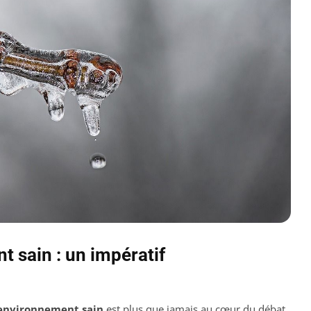
t sain : un impératif
 environnement sain
est plus que jamais au cœur du débat