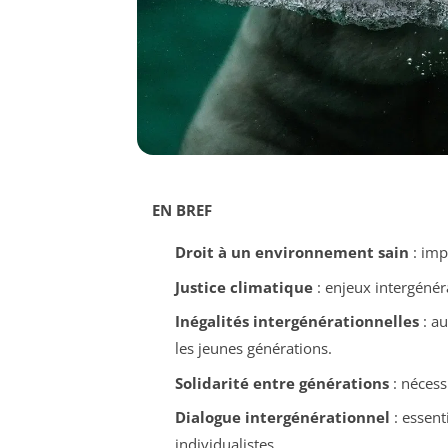
EN BREF
Droit à un environnement sain
: imp
Justice climatique
: enjeux intergénéra
Inégalités intergénérationnelles
: a
les jeunes générations.
Solidarité entre générations
: nécess
Dialogue intergénérationnel
: essent
individualistes.