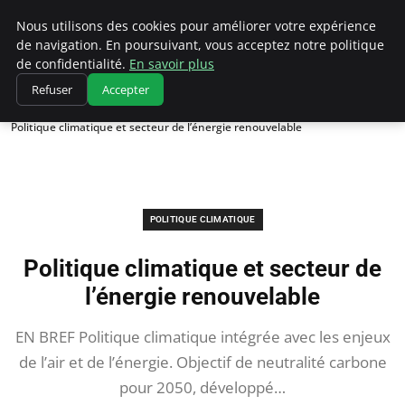
Climatedebtagents
Nous utilisons des cookies pour améliorer votre expérience
de navigation. En poursuivant, vous acceptez notre politique
de confidentialité.
En savoir plus
Refuser
Accepter
Accueil
Politique climatique
Politique climatique et secteur de l’énergie renouvelable
POLITIQUE CLIMATIQUE
Politique climatique et secteur de
l’énergie renouvelable
EN BREF Politique climatique intégrée avec les enjeux
de l’air et de l’énergie. Objectif de neutralité carbone
pour 2050, développé…