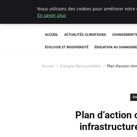
Nous utilisons des cookies pour améliorer votre 
Climatedebtagen
En savoir plus
ACCUEIL
ACTUALITÉS CLIMATIQUES
CHANGEMENTS 
ÉCOLOGIE ET BIODIVERSITÉ
ÉDUCATION AU CHANGEME
Accueil
Énergies Renouvelables
Plan d’action cli
ÉN
Plan d’action 
infrastructu