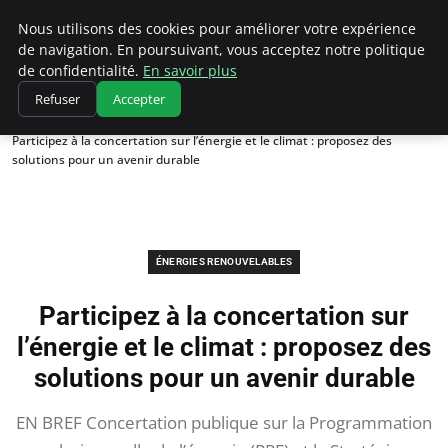
Climatedebtagents
Nous utilisons des cookies pour améliorer votre expérience
de navigation. En poursuivant, vous acceptez notre politique
de confidentialité.
En savoir plus
Refuser
Accepter
Accueil
Énergies Renouvelables
Participez à la concertation sur l’énergie et le climat : proposez des
solutions pour un avenir durable
ÉNERGIES RENOUVELABLES
Participez à la concertation sur
l’énergie et le climat : proposez des
solutions pour un avenir durable
EN BREF Concertation publique sur la Programmation