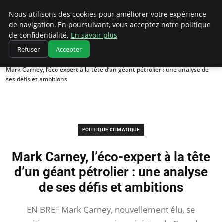
Climatedebtagents
Nous utilisons des cookies pour améliorer votre expérience
de navigation. En poursuivant, vous acceptez notre politique
de confidentialité.
En savoir plus
Refuser
Accepter
Accueil
Politique climatique
Mark Carney, l’éco-expert à la tête d’un géant pétrolier : une analyse de
ses défis et ambitions
POLITIQUE CLIMATIQUE
Mark Carney, l’éco-expert à la tête
d’un géant pétrolier : une analyse
de ses défis et ambitions
EN BREF Mark Carney, nouvellement élu, se