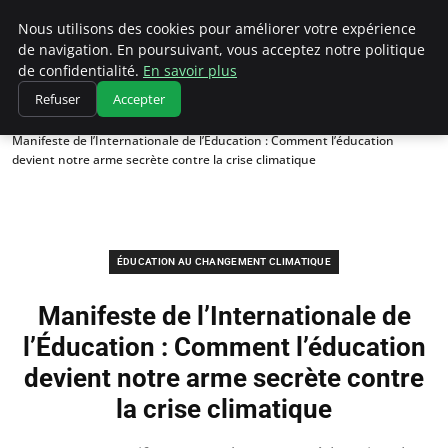
Climatedebtagents
Nous utilisons des cookies pour améliorer votre expérience
de navigation. En poursuivant, vous acceptez notre politique
de confidentialité.
En savoir plus
Refuser
Accepter
Accueil
Éducation au changement climatique
Manifeste de l’Internationale de l’Éducation : Comment l’éducation
devient notre arme secrète contre la crise climatique
ÉDUCATION AU CHANGEMENT CLIMATIQUE
Manifeste de l’Internationale de
l’Éducation : Comment l’éducation
devient notre arme secrète contre
la crise climatique