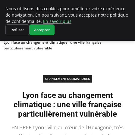
Climatedebtagents
Nous utilisons des cookies pour améliorer votre expérience
de navigation. En poursuivant, vous acceptez notre politique
de confidentialité.
En savoir plus
Refuser
Accepter
Accueil
Changements climatiques
Lyon face au changement climatique : une ville française
particulièrement vulnérable
CHANGEMENTS CLIMATIQUES
Lyon face au changement
climatique : une ville française
particulièrement vulnérable
EN BREF Lyon : ville au cœur de l’Hexagone, très