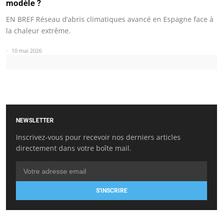
modèle ?
EN BREF Réseau d’abris climatiques avancé en Espagne face à
la chaleur extrême.
10 mai 2026
NEWSLETTER
Inscrivez-vous pour recevoir nos derniers articles
directement dans votre boîte mail.
S'INSCRIRE