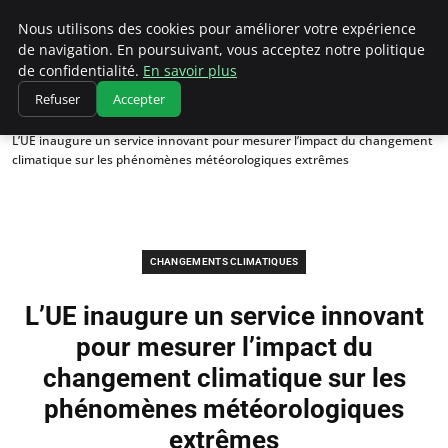
Climatedebtagents
Nous utilisons des cookies pour améliorer votre expérience
de navigation. En poursuivant, vous acceptez notre politique
de confidentialité.
En savoir plus
Refuser
Accepter
Accueil
Changements climatiques
L’UE inaugure un service innovant pour mesurer l’impact du changement
climatique sur les phénomènes météorologiques extrêmes
CHANGEMENTS CLIMATIQUES
L’UE inaugure un service innovant
pour mesurer l’impact du
changement climatique sur les
phénomènes météorologiques
extrêmes