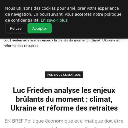
Climatedebtagents
Nous utilisons des cookies pour améliorer votre expérience
de navigation. En poursuivant, vous acceptez notre politique
de confidentialité.
En savoir plus
Refuser
Accepter
Accueil
Politique climatique
Luc Frieden analyse les enjeux brûlants du moment : climat, Ukraine et
réforme des retraites
POLITIQUE CLIMATIQUE
Luc Frieden analyse les enjeux
brûlants du moment : climat,
Ukraine et réforme des retraites
EN BREF Politique économique et climatique doit être