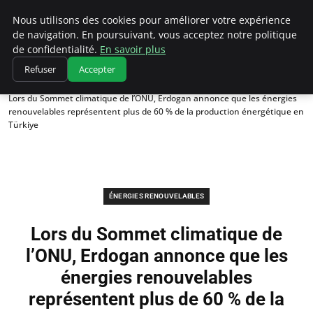
Climatedebtagents
Nous utilisons des cookies pour améliorer votre expérience
de navigation. En poursuivant, vous acceptez notre politique
de confidentialité.
En savoir plus
Refuser
Accepter
Accueil
Énergies Renouvelables
Lors du Sommet climatique de l’ONU, Erdogan annonce que les énergies
renouvelables représentent plus de 60 % de la production énergétique en
Türkiye
ÉNERGIES RENOUVELABLES
Lors du Sommet climatique de
l’ONU, Erdogan annonce que les
énergies renouvelables
représentent plus de 60 % de la