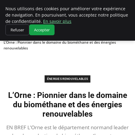
Climatedebtagents
Nous utilisons des cookies pour améliorer votre expérience
de navigation. En poursuivant, vous acceptez notre politique
de confidentialité.
En savoir plus
Refuser
Accepter
Accueil
Énergies Renouvelables
L’Orne : Pionnier dans le domaine du biométhane et des énergies
renouvelables
ÉNERGIES RENOUVELABLES
L’Orne : Pionnier dans le domaine
du biométhane et des énergies
renouvelables
EN BREF L’Orne est le département normand leader