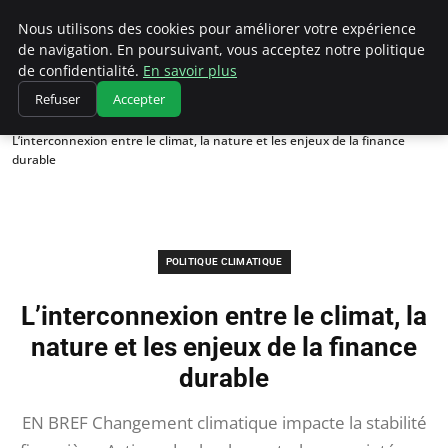
Climatedebtagents
Nous utilisons des cookies pour améliorer votre expérience
de navigation. En poursuivant, vous acceptez notre politique
de confidentialité.
En savoir plus
Refuser
Accepter
Accueil
Politique climatique
L’interconnexion entre le climat, la nature et les enjeux de la finance
durable
POLITIQUE CLIMATIQUE
L’interconnexion entre le climat, la
nature et les enjeux de la finance
durable
EN BREF Changement climatique impacte la stabilité