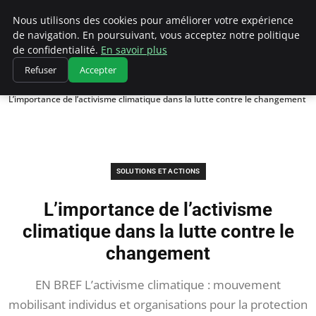
Climatedebtagents
Nous utilisons des cookies pour améliorer votre expérience
de navigation. En poursuivant, vous acceptez notre politique
de confidentialité.
En savoir plus
Refuser
Accepter
Accueil
Solutions et Actions
L’importance de l’activisme climatique dans la lutte contre le changement
SOLUTIONS ET ACTIONS
L’importance de l’activisme
climatique dans la lutte contre le
changement
EN BREF L’activisme climatique : mouvement
mobilisant individus et organisations pour la protection