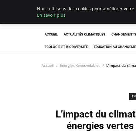
Nous utilisons des cookies pour améliorer votre 
Climatedebtagen
En savoir plus
ACCUEIL
ACTUALITÉS CLIMATIQUES
CHANGEMENTS 
ÉCOLOGIE ET BIODIVERSITÉ
ÉDUCATION AU CHANGEME
Accueil
Énergies Renouvelables
L’impact du clima
ÉN
L’impact du clima
énergies vertes 