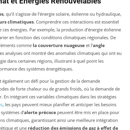
imat et Énergies Renouvelables
es
, qu’il s’agisse de l’énergie solaire, éolienne ou hydraulique,
urs climatiques
. Comprendre ces interactions est essentiel
de ces énergies. Par exemple, la production d’énergie éolienne
arier en fonction des conditions climatiques régionales. De
s éléments comme
la couverture nuageuse
et l’
angle
des analyses ont montré des anomalies climatiques qui ont eu
gie dans certaines régions, illustrant à quel point les
formance des systèmes énergétiques.
 également un défi pour la gestion de la demande
iodes de forte chaleur ou de grands froids, où la demande de
. En intégrant ces variables climatiques dans les stratégies
es
, les pays peuvent mieux planifier et anticiper les besoins
 systèmes d’
alerte précoce
peuvent être mis en place pour
ons climatiques, garantissant ainsi une meilleure intégration
gétique et une
réduction des émissions de gaz à effet de