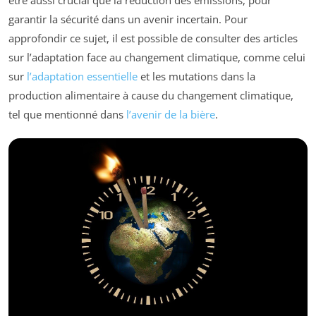
être aussi crucial que la réduction des émissions, pour
garantir la sécurité dans un avenir incertain. Pour
approfondir ce sujet, il est possible de consulter des articles
sur l’adaptation face au changement climatique, comme celui
sur
l’adaptation essentielle
et les mutations dans la
production alimentaire à cause du changement climatique,
tel que mentionné dans
l’avenir de la bière
.