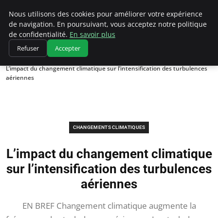
Climatedebtagents
Nous utilisons des cookies pour améliorer votre expérience
de navigation. En poursuivant, vous acceptez notre politique
de confidentialité.
En savoir plus
Refuser
Accepter
Accueil
Changements climatiques
L’impact du changement climatique sur l’intensification des turbulences
aériennes
CHANGEMENTS CLIMATIQUES
L’impact du changement climatique
sur l’intensification des turbulences
aériennes
EN BREF Changement climatique augmente la