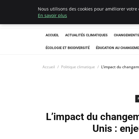
Nous utilisons des cookies pour améliorer votre 
Climatedebtagen
En savoir plus
ACCUEIL
ACTUALITÉS CLIMATIQUES
CHANGEMENTS 
ÉCOLOGIE ET BIODIVERSITÉ
ÉDUCATION AU CHANGEME
Accueil
Politique climatique
L’impact du changemen
L’impact du changeme
Unis : enj