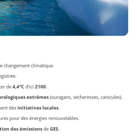
le changement climatique.
gistrée.
ter de
4,4°C
d’ici
2100
.
rologiques extrêmes
(ouragans, sécheresses, canicules).
ument des
initiatives locales
.
ures pour des énergies renouvelables.
tion des émissions
de
GES
.