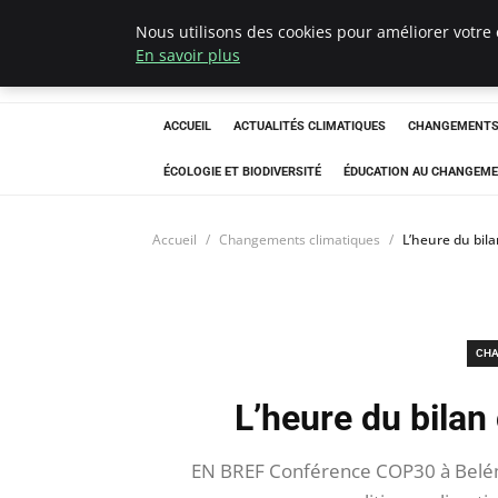
Nous utilisons des cookies pour améliorer votre 
Climatedebtagen
En savoir plus
ACCUEIL
ACTUALITÉS CLIMATIQUES
CHANGEMENTS 
ÉCOLOGIE ET BIODIVERSITÉ
ÉDUCATION AU CHANGEME
Accueil
Changements climatiques
L’heure du bila
CHA
L’heure du bilan
EN BREF Conférence COP30 à Belém,