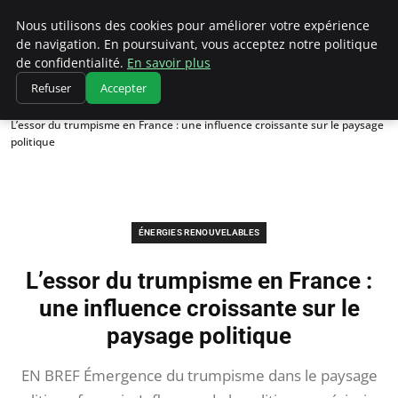
Climatedebtagents
Nous utilisons des cookies pour améliorer votre expérience
de navigation. En poursuivant, vous acceptez notre politique
de confidentialité.
En savoir plus
Refuser
Accepter
Accueil
Énergies Renouvelables
L’essor du trumpisme en France : une influence croissante sur le paysage
politique
ÉNERGIES RENOUVELABLES
L’essor du trumpisme en France :
une influence croissante sur le
paysage politique
EN BREF Émergence du trumpisme dans le paysage