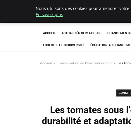
Nous utilisons des cookies pour améliorer votre 
Climatedebtagen
En savoir plus
ACCUEIL
ACTUALITÉS CLIMATIQUES
CHANGEMENTS 
ÉCOLOGIE ET BIODIVERSITÉ
ÉDUCATION AU CHANGEME
Accueil
Conservation de l'environnement
Les toma
CONSER
Les tomates sous l’
durabilité et adapta