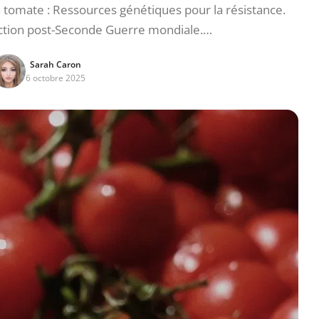
 tomate : Ressources génétiques pour la résistance.
duction post-Seconde Guerre mondiale.…
Sarah Caron
6 octobre 2025