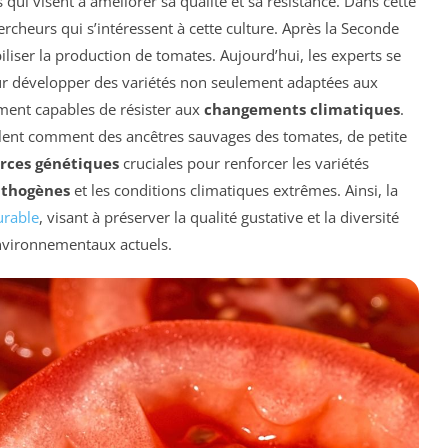
 qui visent à améliorer sa qualité et sa résistance. Dans cette
rcheurs qui s’intéressent à cette culture. Après la Seconde
abiliser la production de tomates. Aujourd’hui, les experts se
r développer des variétés non seulement adaptées aux
ent capables de résister aux
changements climatiques
.
lent comment des ancêtres sauvages des tomates, de petite
rces génétiques
cruciales pour renforcer les variétés
thogènes
et les conditions climatiques extrêmes. Ainsi, la
urable
, visant à préserver la qualité gustative et la diversité
nvironnementaux actuels.