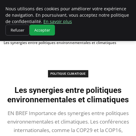
Climatedebtagents
Nous utilisons des cookies pour améliorer votre expérience
de navigation. En poursuivant, vous acceptez notre politique
de confidentialité.
En savoir plus
Refuser
Accepter
Accueil
Politique climatique
Les synergies entre politiques environnementales et climatiques
POLITIQUE CLIMATIQUE
Les synergies entre politiques
environnementales et climatiques
EN BREF Importance des synergies entre politiques
environnementales et climatiques. Les conférences
internationales, comme la COP29 et la COP16,