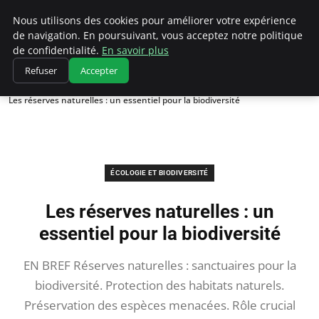
Climatedebtagents
Nous utilisons des cookies pour améliorer votre expérience
de navigation. En poursuivant, vous acceptez notre politique
de confidentialité.
En savoir plus
Refuser
Accepter
Accueil
Écologie et Biodiversité
Les réserves naturelles : un essentiel pour la biodiversité
ÉCOLOGIE ET BIODIVERSITÉ
Les réserves naturelles : un
essentiel pour la biodiversité
EN BREF Réserves naturelles : sanctuaires pour la
biodiversité. Protection des habitats naturels.
Préservation des espèces menacées. Rôle crucial